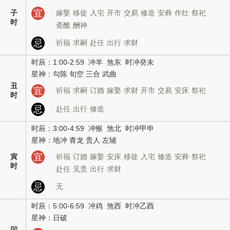
宜
子
嫁娶
移徙
入宅
开市
交易
修造
安葬
作灶
祭祀
时
斋醮
酬神
忌
祈福
求嗣
赴任
出行
求财
时辰：1:00-2:59 冲羊 煞东 时冲癸未
星神：勾陈 旬空 三合 武曲
丑
宜
祈福
求嗣
订婚
嫁娶
求财
开市
交易
安床
祭祀
时
忌
赴任
出行
修造
时辰：3:00-4:59 冲猴 煞北 时冲甲申
星神：地冲 青龙 贵人 左辅
宜
寅
祈福
订婚
嫁娶
安床
移徙
入宅
修造
安葬
祭祀
时
赴任
见贵
出行
求财
忌
无
时辰：5:00-6:59 冲鸡 煞西 时冲乙酉
星神：日破
卯