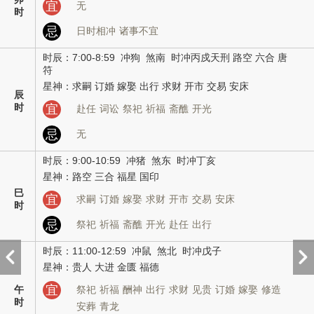
宜
无
时
忌
日时相冲
诸事不宜
时辰：7:00-8:59 冲狗 煞南 时冲丙戍天刑 路空 六合 唐
符
星神：求嗣 订婚 嫁娶 出行 求财 开市 交易 安床
辰
时
宜
赴任
词讼
祭祀
祈福
斋醮
开光
忌
无
时辰：9:00-10:59 冲猪 煞东 时冲丁亥
星神：路空 三合 福星 国印
巳
宜
求嗣
订婚
嫁娶
求财
开市
交易
安床
时
忌
祭祀
祈福
斋醮
开光
赴任
出行
时辰：11:00-12:59 冲鼠 煞北 时冲戊子
星神：贵人 大进 金匮 福德
宜
午
祭祀
祈福
酬神
出行
求财
见贵
订婚
嫁娶
修造
时
安葬
青龙