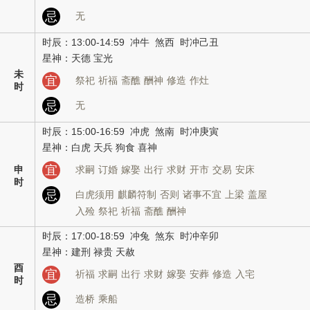
忌
无
时辰：13:00-14:59 冲牛 煞西 时冲己丑
星神：天德 宝光
未
宜
祭祀
祈福
斋醮
酬神
修造
作灶
时
忌
无
时辰：15:00-16:59 冲虎 煞南 时冲庚寅
星神：白虎 天兵 狗食 喜神
宜
申
求嗣
订婚
嫁娶
出行
求财
开市
交易
安床
时
忌
白虎须用
麒麟符制
否则
诸事不宜
上梁
盖屋
入殓
祭祀
祈福
斋醮
酬神
时辰：17:00-18:59 冲兔 煞东 时冲辛卯
星神：建刑 禄贵 天赦
酉
宜
祈福
求嗣
出行
求财
嫁娶
安葬
修造
入宅
时
忌
造桥
乘船