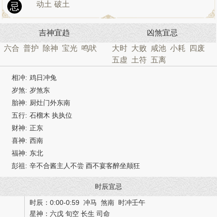
动土
破土
忌
吉神宜趋
凶煞宜忌
六合
普护
除神
宝光
鸣吠
大时
大败
咸池
小耗
四废
五虚
土符
五离
相冲:
鸡日冲兔
岁煞:
岁煞东
胎神:
厨灶门外东南
五行:
石榴木 执执位
财神:
正东
喜神:
西南
福神:
东北
彭祖:
辛不合酱主人不尝 酉不宴客醉坐颠狂
时辰宜忌
时辰：0:00-0:59 冲马 煞南 时冲壬午
星神：六戊 旬空 长生 司命