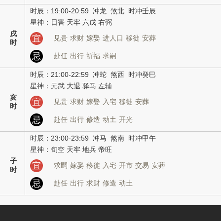
时辰：19:00-20:59 冲龙 煞北 时冲壬辰
星神：日害 天牢 六戊 右弼
戌
宜
见贵
求财
嫁娶
进人口
移徙
安葬
时
忌
赴任
出行
祈福
求嗣
时辰：21:00-22:59 冲蛇 煞西 时冲癸巳
星神：元武 大退 驿马 左辅
亥
宜
见贵
求财
嫁娶
入宅
移徙
安葬
时
忌
赴任
出行
修造
动土
开光
时辰：23:00-23:59 冲马 煞南 时冲甲午
星神：旬空 天牢 地兵 帝旺
子
宜
求嗣
嫁娶
移徙
入宅
开市
交易
安葬
时
忌
赴任
出行
求财
修造
动土