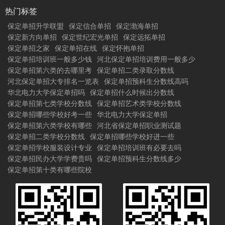
热门标签
保定单招升学联盟
保定信合单招
保定渤海单招
保定新方向单招
保定世纪宏光单招
保定远拓单招
保定单招之家
保定单招在线
保定怀抱单招
保定单招培训班一般多少钱
河北保定单招培训费用一般多少
保定单招第六类的去哪里考
保定单招二类录取分数线
河北保定单招大专排名一览表
保定单招预科生分数线高吗
华北电力大学保定单招吗
保定单招什么时候出分数线
保定单招第七类学校分数线
保定单招艺术类学校分数线
保定单招哪些学校好考一些
华北电力大学保定单招
保定单招第六类学校有哪些
河北省保定单招职业测试题
保定单招二类学校分数线
保定单招哪些学校好进一些
保定单招学校服装设计专业
保定单招培训班有必要去吗
保定单招民办大学学费贵吗
保定单招预科生分数线多少
保定单招第十类有哪些院校