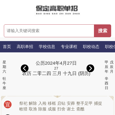
首页
高职单招
学校信息
专业课程
职校动态
职校
星
甲
戊
公历2024年4月27日
期
辰
辰
27
六
年
月
农历 二零二四 三月 十九日 (阴历)
牡
辛
牛
酉
座
日
祭祀
解除
入殓
移柩
启钻
安葬
整手足甲
捕捉
宜
畋猎
取渔
除服
成服
扫舍
谢土
斋醮