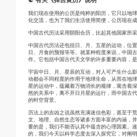
☯
有关《择吉黄历》说明
我们现在使用的公历是纯粹的阳历，它只以地
化交流，也为了我们生活使用简便，公历现在
中国古代历法采用阴阳合历，比起其他国家所
中国古代历法还包括日、月、五星的运动，位
日、月食的预报等等。就某种程度来说，中国
作。它包括中国古代天文学的许多重要内容，
宇宙中日、月、星辰的互动，对人可产生什么
动都会不同程度的作用于地球生命，从而在地
星的运动中，蕴藏着万物消长的规律，寓含着
然的关系中，离不开日月星的运行，而中国古
的时空背景。
历法上的吉凶之说虽然充满迷信色彩，甚至于
文、地理、自然生态等诸多方面丰富的内涵，
要的是，我们不能否认其中蕴含的心理因素。
的，我们今天以科学态度去深入探究它，对阐