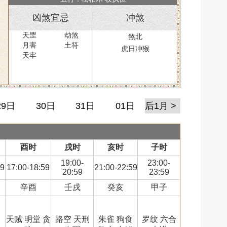
凶煞宜忌
冲煞
天罡
劫煞
煞北
月害
土符
虎日冲猴
天牢
29日
30日
31日
01日
后1月 >
酉时
戌时
亥时
子时
19:00-
23:00-
59
17:00-18:59
21:00-22:59
20:59
23:59
辛酉
壬戌
癸亥
甲子
合
天贼 明堂 贪
路空 天刑
朱雀 狗食
罗纹 六合