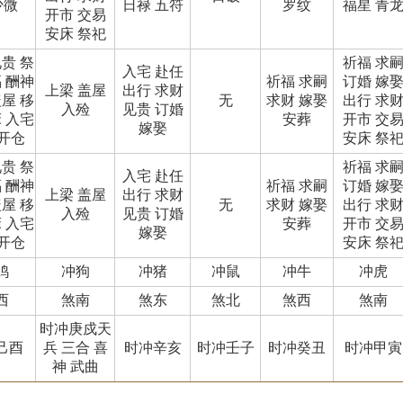
少微
日禄 五符
罗纹
福星 青
开市 交易
安床 祭祀
见贵 祭
祈福 求
入宅 赴任
福 酬神
祈福 求嗣
订婚 嫁
上梁 盖屋
出行 求财
盖屋 移
无
求财 嫁娶
出行 求
入殓
见贵 订婚
床 入宅
安葬
开市 交
嫁娶
 开仓
安床 祭
见贵 祭
祈福 求
入宅 赴任
福 酬神
祈福 求嗣
订婚 嫁
上梁 盖屋
出行 求财
盖屋 移
无
求财 嫁娶
出行 求
入殓
见贵 订婚
床 入宅
安葬
开市 交
嫁娶
 开仓
安床 祭
鸡
冲狗
冲猪
冲鼠
冲牛
冲虎
西
煞南
煞东
煞北
煞西
煞南
时冲庚戍天
己酉
兵 三合 喜
时冲辛亥
时冲壬子
时冲癸丑
时冲甲寅
神 武曲