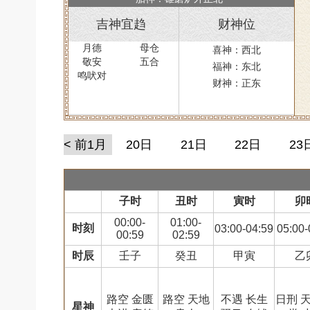
吉神宜趋
财神位
月德
母仓
喜神：西北
敬安
五合
福神：东北
鸣吠对
财神：正东
< 前1月
20日
21日
22日
23
子时
丑时
寅时
卯
00:00-
01:00-
时刻
03:00-04:59
05:00-
00:59
02:59
时辰
壬子
癸丑
甲寅
乙
路空 金匮
路空 天地
不遇 长生
日刑 
星神