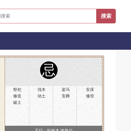
忌
祭祀
伐木
架马
安床
修造
动土
安葬
修坟
破土
五行：松柏木 收执位