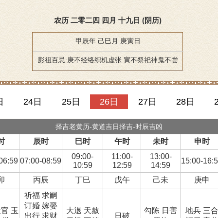
农历 二零二四 四月 十九日 (阴历)
甲辰年 己巳月 庚寅日
彭祖百忌:庚不经络织机虚张 寅不祭祀神鬼不尝
日
24日
25日
26日
27日
28日
择吉老黄历-黄道吉日择吉-时辰吉凶
时
辰时
巳时
午时
未时
申时
09:00-
11:00-
13:00-
06:59
07:00-08:59
15:00-16:
10:59
12:59
14:59
卯
丙辰
丁巳
戊午
己未
庚申
祈福 求嗣
订婚 嫁娶
天官 玉
大退 天赦
勾陈 日害
地兵 三
出行 求财
日破