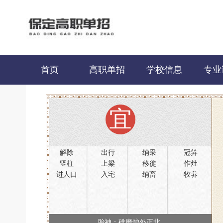
首页
高职单招
学校信息
专业
宜
解除
出行
纳采
冠笄
竖柱
上梁
移徙
作灶
进人口
入宅
纳畜
牧养
胎神：碓磨炉外正北