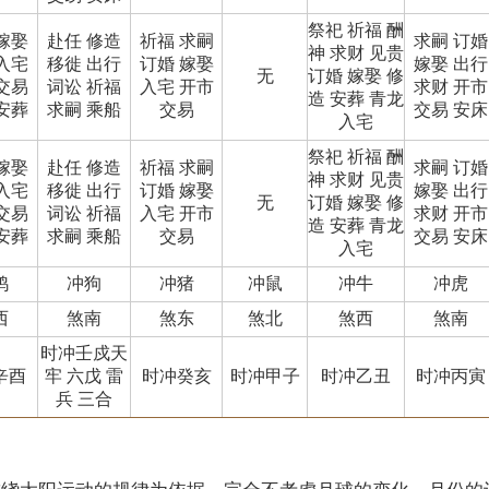
祭祀 祈福 酬
嫁娶
赴任 修造
祈福 求嗣
求嗣 订婚
神 求财 见贵
入宅
移徙 出行
订婚 嫁娶
嫁娶 出行
无
订婚 嫁娶 修
交易
词讼 祈福
入宅 开市
求财 开市
造 安葬 青龙
安葬
求嗣 乘船
交易
交易 安床
入宅
祭祀 祈福 酬
嫁娶
赴任 修造
祈福 求嗣
求嗣 订婚
神 求财 见贵
入宅
移徙 出行
订婚 嫁娶
嫁娶 出行
无
订婚 嫁娶 修
交易
词讼 祈福
入宅 开市
求财 开市
造 安葬 青龙
安葬
求嗣 乘船
交易
交易 安床
入宅
鸡
冲狗
冲猪
冲鼠
冲牛
冲虎
西
煞南
煞东
煞北
煞西
煞南
时冲壬戍天
辛酉
牢 六戊 雷
时冲癸亥
时冲甲子
时冲乙丑
时冲丙寅
兵 三合