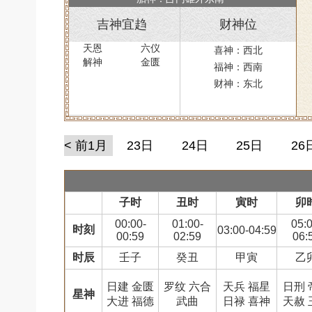
吉神宜趋
财神位
天恩
六仪
喜神：西北
解神
金匮
福神：西南
财神：东北
< 前1月
23日
24日
25日
26
子时
丑时
寅时
卯
00:00-
01:00-
05:0
时刻
03:00-04:59
00:59
02:59
06:
时辰
壬子
癸丑
甲寅
乙
日建 金匮
罗纹 六合
天兵 福星
日刑 
星神
大进 福德
武曲
日禄 喜神
天赦 