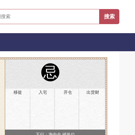
忌
移徙
入宅
开仓
出货财
五行：海中金 破执位