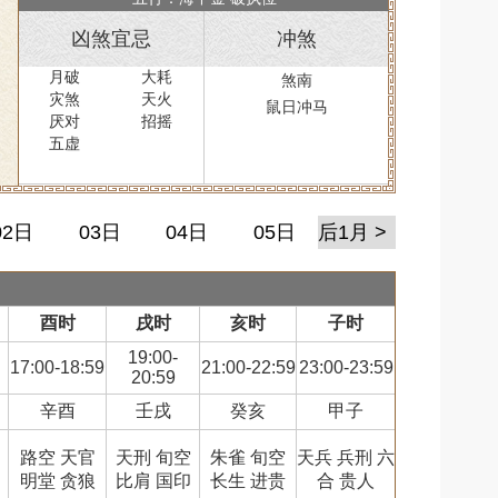
凶煞宜忌
冲煞
月破
大耗
煞南
灾煞
天火
鼠日冲马
厌对
招摇
五虚
02日
03日
04日
05日
后1月 >
酉时
戌时
亥时
子时
19:00-
17:00-18:59
21:00-22:59
23:00-23:59
20:59
辛酉
壬戌
癸亥
甲子
路空 天官
天刑 旬空
朱雀 旬空
天兵 兵刑 六
明堂 贪狼
比肩 国印
长生 进贵
合 贵人