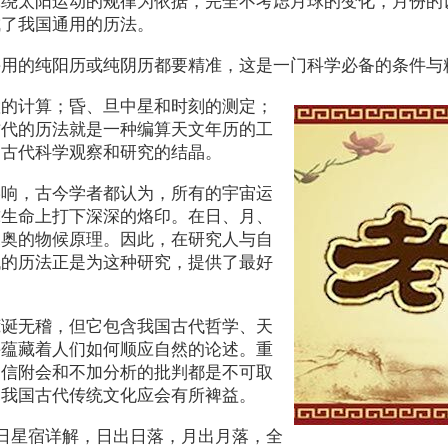
球绕太阳运动的规律为依据，完全不考虑月球的变化，月份的
成了我国通用的历法。
采用的纯阳历或纯阴历都要精准，这是一门科学必备的条件与
置的计算；昏、旦中星和时刻的测定；
古代的历法就是一种编算天文年历的工
是古代科学观察和研究的结晶。
影响，古今学者都认为，所有的宇宙运
球生命上打下深深的烙印。在日、月、
深奥的物候原理。因此，在研究人与自
代的历法正是为这种研究，提供了最好
荒诞无稽，但它包含我国古代哲学、天
并蕴藏着人们如何顺应自然的论述。重
迷信附会和不加分析的批判都是不可取
明我国古代传统文化应会有所裨益。
本日星宿详解，日出日落，月出月落，全