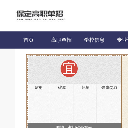
首页
高职单招
学校信息
专业
宜
祭祀
破屋
坏垣
馀事勿取
胎神：占门碓外东南