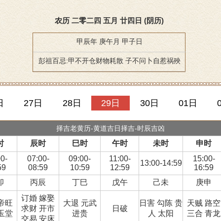
农历 二零二四 五月 廿四日 (阴历)
甲辰年 庚午月 甲子日
彭祖百忌:甲不开仓财物耗散 子不问卜自惹祸殃
日
27日
28日
29日
30日
01日
择吉老黄历-黄道吉日择吉-时辰吉凶
时
辰时
巳时
午时
未时
申时
0-
07:00-
09:00-
11:00-
15:00-
13:00-14:59
59
08:59
10:59
12:59
16:59
卯
丙辰
丁巳
戊午
己未
庚申
订婚 嫁娶
帝旺
大退 元武
日害 勾陈 贵
天贼 路空
求财 开市
日破
玉堂
进贵
人 太阳
三合 青龙
交易 安床