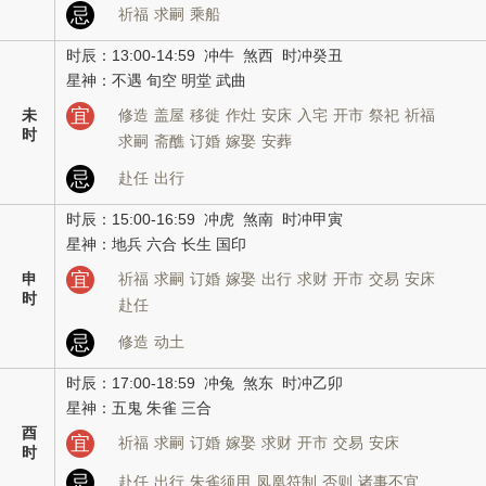
忌
祈福
求嗣
乘船
时辰：13:00-14:59 冲牛 煞西 时冲癸丑
星神：不遇 旬空 明堂 武曲
宜
未
修造
盖屋
移徙
作灶
安床
入宅
开市
祭祀
祈福
时
求嗣
斋醮
订婚
嫁娶
安葬
忌
赴任
出行
时辰：15:00-16:59 冲虎 煞南 时冲甲寅
星神：地兵 六合 长生 国印
宜
申
祈福
求嗣
订婚
嫁娶
出行
求财
开市
交易
安床
时
赴任
忌
修造
动土
时辰：17:00-18:59 冲兔 煞东 时冲乙卯
星神：五鬼 朱雀 三合
酉
宜
祈福
求嗣
订婚
嫁娶
求财
开市
交易
安床
时
忌
赴任
出行
朱雀须用
凤凰符制
否则
诸事不宜