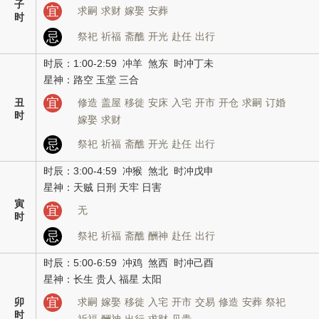
子
宜
求嗣
求财
嫁娶
安葬
时
忌
祭祀
祈福
斋醮
开光
赴任
出行
时辰：1:00-2:59 冲羊 煞东 时冲丁未
星神：路空 玉堂 三合
宜
丑
修造
盖屋
移徙
安床
入宅
开市
开仓
求嗣
订婚
时
嫁娶
求财
忌
祭祀
祈福
斋醮
开光
赴任
出行
时辰：3:00-4:59 冲猴 煞北 时冲戊申
星神：天贼 日刑 天牢 日害
寅
宜
无
时
忌
祭祀
祈福
斋醮
酬神
赴任
出行
时辰：5:00-6:59 冲鸡 煞西 时冲己酉
星神：长生 贵人 福星 太阳
宜
卯
求嗣
嫁娶
移徙
入宅
开市
交易
修造
安葬
祭祀
时