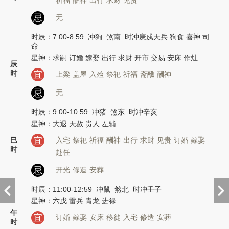
祈福
酬神
出行
求财
见贵
忌
无
时辰：7:00-8:59 冲狗 煞南 时冲庚戍天兵 狗食 喜神 司
命
星神：求嗣 订婚 嫁娶 出行 求财 开市 交易 安床 作灶
辰
时
宜
上梁
盖屋
入殓
祭祀
祈福
斋醮
酬神
忌
无
时辰：9:00-10:59 冲猪 煞东 时冲辛亥
星神：大退 天赦 贵人 左辅
宜
巳
入宅
祭祀
祈福
酬神
出行
求财
见贵
订婚
嫁娶
时
赴任
忌
开光
修造
安葬
时辰：11:00-12:59 冲鼠 煞北 时冲壬子
星神：六戊 雷兵 青龙 进禄
午
宜
订婚
嫁娶
安床
移徙
入宅
修造
安葬
时