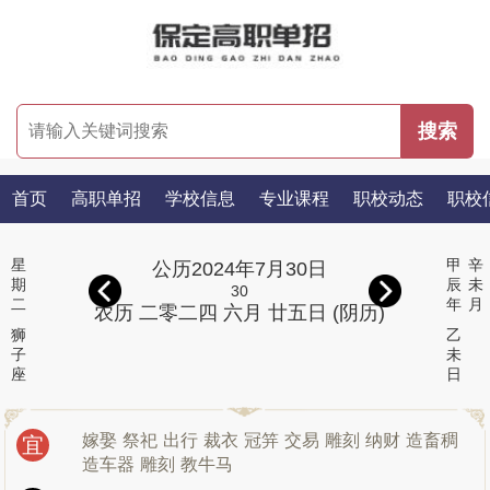
首页
高职单招
学校信息
专业课程
职校动态
职校
星
甲
辛
公历2024年7月30日
期
辰
未
30
二
年
月
农历 二零二四 六月 廿五日 (阴历)
狮
乙
子
未
座
日
嫁娶
祭祀
出行
裁衣
冠笄
交易
雕刻
纳财
造畜稠
宜
造车器
雕刻
教牛马