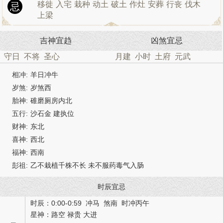
移徙
入宅
栽种
动土
破土
作灶
安葬
行丧
伐木
忌
上梁
吉神宜趋
凶煞宜忌
守日
不将
圣心
月建
小时
土府
元武
相冲:
羊日冲牛
岁煞:
岁煞西
胎神:
碓磨厕房内北
五行:
沙石金 建执位
财神:
东北
喜神:
西北
福神:
西南
彭祖:
乙不栽植千株不长 未不服药毒气入肠
时辰宜忌
时辰：0:00-0:59 冲马 煞南 时冲丙午
星神：路空 禄贵 大进