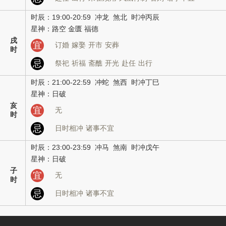
时辰：19:00-20:59 冲龙 煞北 时冲丙辰
星神：路空 金匮 福德
戌
宜
订婚
嫁娶
开市
安葬
时
忌
祭祀
祈福
斋醮
开光
赴任
出行
时辰：21:00-22:59 冲蛇 煞西 时冲丁巳
星神：日破
亥
宜
无
时
忌
日时相冲
诸事不宜
时辰：23:00-23:59 冲马 煞南 时冲戊午
星神：日破
子
宜
无
时
忌
日时相冲
诸事不宜