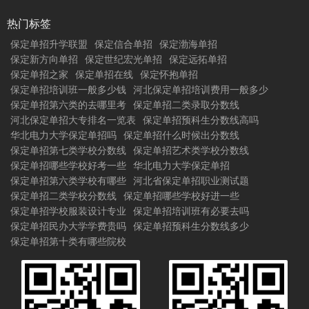
热门标签
保定单招升学联盟
保定信合单招
保定渤海单招
保定新方向单招
保定世纪宏光单招
保定远拓单招
保定单招之家
保定单招在线
保定怀抱单招
保定单招培训班一般多少钱
河北保定单招培训费用一般多少
保定单招第六类的去哪里考
保定单招二类录取分数线
河北保定单招大专排名一览表
保定单招预科生分数线高吗
华北电力大学保定单招吗
保定单招什么时候出分数线
保定单招第七类学校分数线
保定单招艺术类学校分数线
保定单招哪些学校好考一些
华北电力大学保定单招
保定单招第六类学校有哪些
河北省保定单招职业测试题
保定单招二类学校分数线
保定单招哪些学校好进一些
保定单招学校服装设计专业
保定单招培训班有必要去吗
保定单招民办大学学费贵吗
保定单招预科生分数线多少
保定单招第十类有哪些院校