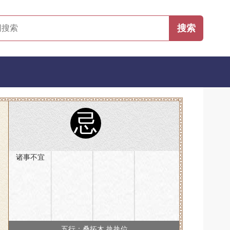
忌
诸事不宜
五行：桑拓木 执执位