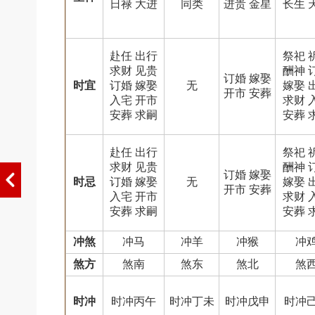
日禄 大进
同类
进贵 金星
长生 
赴任 出行
祭祀 
求财 见贵
酬神 
订婚 嫁娶
时宜
订婚 嫁娶
无
嫁娶 
开市 安葬
入宅 开市
求财 
安葬 求嗣
安葬 
赴任 出行
祭祀 
求财 见贵
酬神 
订婚 嫁娶
时忌
订婚 嫁娶
无
嫁娶 
开市 安葬
入宅 开市
求财 
安葬 求嗣
安葬 
冲煞
冲马
冲羊
冲猴
冲
煞方
煞南
煞东
煞北
煞
时冲
时冲丙午
时冲丁未
时冲戊申
时冲