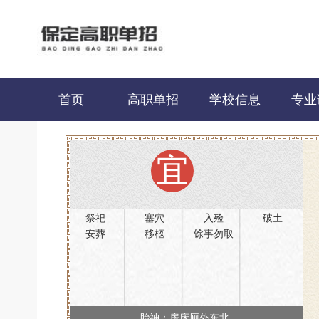
首页
高职单招
学校信息
专业
宜
祭祀
塞穴
入殓
破土
安葬
移柩
馀事勿取
胎神：房床厕外东北