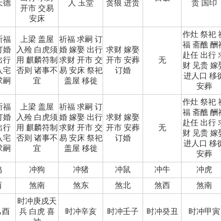
天德
人 玉堂
贪狼 进贵
贵 国印
开市 交易
安床
作灶 祭祀 
祈福
上梁 盖屋
祈福 求嗣 订
福 斋醮 酬
订婚
入殓 白虎须
婚 嫁娶 出行
求财 嫁娶
赴任 出行 
出行
用 麒麟符制
求财 开市 交
开市 安葬
无
财 见贵 嫁
入宅
否则 诸事不
易 安床 祭祀
订婚
进人口 移
求嗣
宜
盖屋 移徙
安葬
作灶 祭祀 
祈福
上梁 盖屋
祈福 求嗣 订
福 斋醮 酬
订婚
入殓 白虎须
婚 嫁娶 出行
求财 嫁娶
赴任 出行 
出行
用 麒麟符制
求财 开市 交
开市 安葬
无
财 见贵 嫁
入宅
否则 诸事不
易 安床 祭祀
订婚
进人口 移
求嗣
宜
盖屋 移徙
安葬
鸡
冲狗
冲猪
冲鼠
冲牛
冲虎
西
煞南
煞东
煞北
煞西
煞南
时冲庚戍天
己酉
兵 白虎 喜
时冲辛亥
时冲壬子
时冲癸丑
时冲甲寅