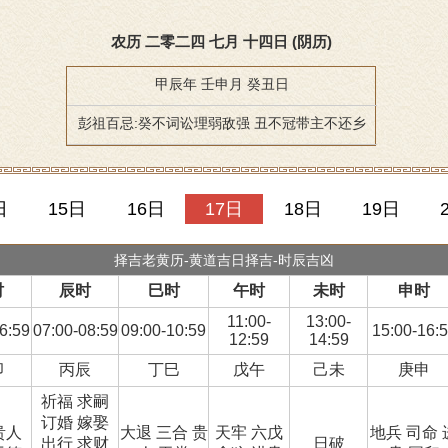
农历 二零二四 七月 十四日 (阴历)
甲辰年 壬申月 癸丑日
彭祖百忌:癸不词讼理弱敌强 丑不冠带主不还乡
日
15日
16日
17日
18日
19日
择吉老黄历-黄道吉日择吉-时辰吉凶
时
辰时
巳时
午时
未时
申时
11:00-
13:00-
6:59
07:00-08:59
09:00-10:59
15:00-16:
12:59
14:59
卯
丙辰
丁巳
戊午
己未
庚申
祈福 求嗣
订婚 嫁娶
贵人
大退 三合 贵
天牢 六戊
地兵 司命 
出行 求财
日破