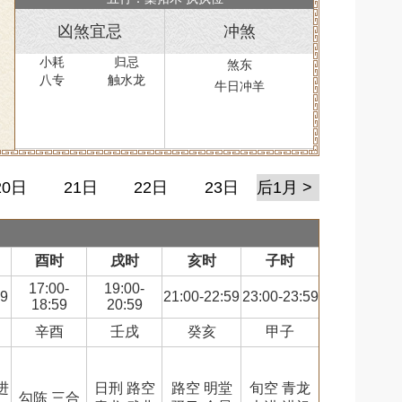
凶煞宜忌
冲煞
小耗
归忌
煞东
八专
触水龙
牛日冲羊
20日
21日
22日
23日
后1月 >
酉时
戌时
亥时
子时
17:00-
19:00-
59
21:00-22:59
23:00-23:59
18:59
20:59
辛酉
壬戌
癸亥
甲子
进
日刑 路空
路空 明堂
旬空 青龙
勾陈 三合