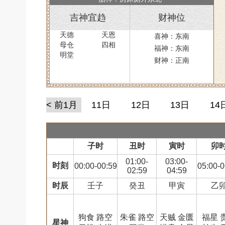
吉神宜趋
财神位
天德
天恩
喜神：东南
母仓
四相
福神：东南
明堂
财神：正南
< 前1月
11日
12日
13日
14
子时
丑时
寅时
卯
01:00-
03:00-
时刻
00:00-00:59
05:00-0
02:59
04:59
时辰
壬子
癸丑
甲寅
乙
狗食 路空
朱雀 路空
天贼 金匮
福星 
星神