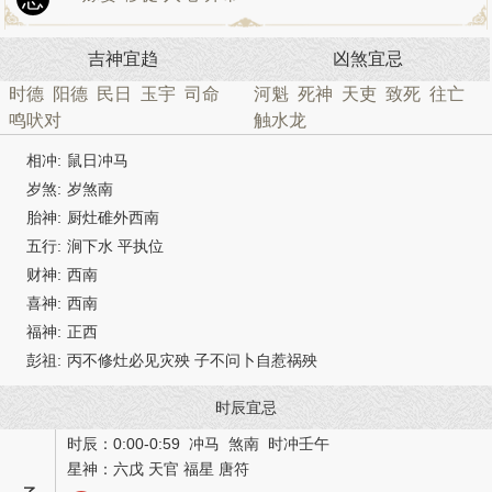
吉神宜趋
凶煞宜忌
时德
阳德
民日
玉宇
司命
河魁
死神
天吏
致死
往亡
鸣吠对
触水龙
相冲:
鼠日冲马
岁煞:
岁煞南
胎神:
厨灶碓外西南
五行:
涧下水 平执位
财神:
西南
喜神:
西南
福神:
正西
彭祖:
丙不修灶必见灾殃 子不问卜自惹祸殃
时辰宜忌
时辰：0:00-0:59 冲马 煞南 时冲壬午
星神：六戊 天官 福星 唐符