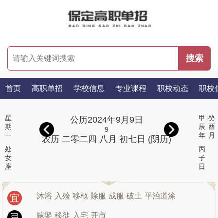
首页
高职单招
学校信息
专业课程
职校动态
职校
星
甲
癸
公历2024年9月9日
期
辰
酉
9
一
年
月
农历 二零二四 八月 初七日 (阴历)
处
丙
女
子
座
日
沐浴
入殓
移柩
除服
成服
破土
平治道涂
宜
嫁娶
移徙
入宅
开市
忌