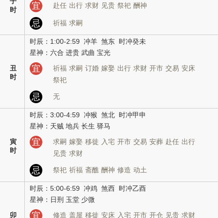
子
宜
赴任
出行
求财
见贵
祭祀
酬神
时
忌
祈福
求嗣
时辰：1:00-2:59 冲羊 煞东 时冲癸未
星神：六合 进贵 武曲 宝光
宜
丑
祈福
求嗣
订婚
嫁娶
出行
求财
开市
交易
安床
时
祭祀
忌
无
时辰：3:00-4:59 冲猴 煞北 时冲甲申
星神：天贼 地兵 长生 驿马
宜
寅
求嗣
嫁娶
移徙
入宅
开市
交易
安葬
赴任
出行
时
见贵
求财
忌
祭祀
祈福
斋醮
酬神
修造
动土
时辰：5:00-6:59 冲鸡 煞西 时冲乙酉
星神：日刑 玉堂 少微
宜
卯
修造
盖屋
移徙
安床
入宅
开市
开仓
见贵
求财