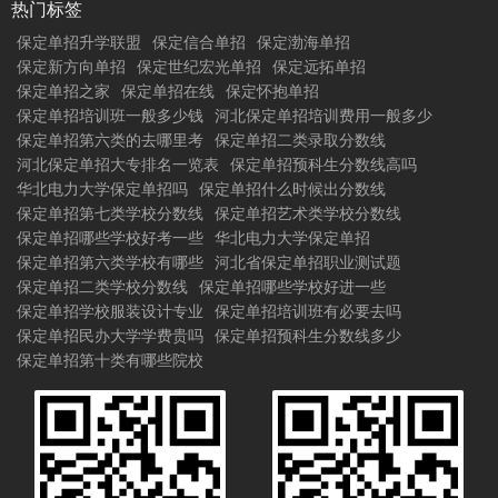
热门标签
保定单招升学联盟
保定信合单招
保定渤海单招
保定新方向单招
保定世纪宏光单招
保定远拓单招
保定单招之家
保定单招在线
保定怀抱单招
保定单招培训班一般多少钱
河北保定单招培训费用一般多少
保定单招第六类的去哪里考
保定单招二类录取分数线
河北保定单招大专排名一览表
保定单招预科生分数线高吗
华北电力大学保定单招吗
保定单招什么时候出分数线
保定单招第七类学校分数线
保定单招艺术类学校分数线
保定单招哪些学校好考一些
华北电力大学保定单招
保定单招第六类学校有哪些
河北省保定单招职业测试题
保定单招二类学校分数线
保定单招哪些学校好进一些
保定单招学校服装设计专业
保定单招培训班有必要去吗
保定单招民办大学学费贵吗
保定单招预科生分数线多少
保定单招第十类有哪些院校