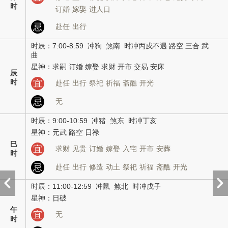
时
订婚
嫁娶
进人口
忌
赴任
出行
时辰：7:00-8:59 冲狗 煞南 时冲丙戍不遇 路空 三合 武
曲
星神：求嗣 订婚 嫁娶 求财 开市 交易 安床
辰
时
宜
赴任
出行
祭祀
祈福
斋醮
开光
忌
无
时辰：9:00-10:59 冲猪 煞东 时冲丁亥
星神：元武 路空 日禄
巳
宜
求财
见贵
订婚
嫁娶
入宅
开市
安葬
时
忌
赴任
出行
修造
动土
祭祀
祈福
斋醮
开光
时辰：11:00-12:59 冲鼠 煞北 时冲戊子
星神：日破
午
宜
无
时