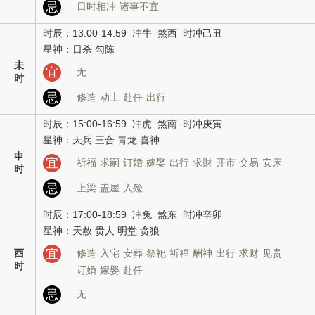
忌
日时相冲
诸事不宜
时辰：13:00-14:59 冲牛 煞西 时冲己丑
星神：日杀 勾陈
未
宜
无
时
忌
修造
动土
赴任
出行
时辰：15:00-16:59 冲虎 煞南 时冲庚寅
星神：天兵 三合 青龙 喜神
申
宜
祈福
求嗣
订婚
嫁娶
出行
求财
开市
交易
安床
时
忌
上梁
盖屋
入殓
时辰：17:00-18:59 冲兔 煞东 时冲辛卯
星神：天赦 贵人 明堂 贪狼
宜
酉
修造
入宅
安葬
祭祀
祈福
酬神
出行
求财
见贵
时
订婚
嫁娶
赴任
忌
无