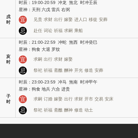
时辰：19:00-20:59 冲龙 煞北 时冲壬辰
星神：天刑 六戊 雷兵 右弼
戌
宜
见贵
求财
出行
嫁娶
进人口
移徙
安葬
时
忌
赴任
词讼
祈福
求嗣
乘船
时辰：21:00-22:59 冲蛇 煞西 时冲癸巳
星神：狗食 大退 罗纹
亥
宜
求嗣
出行
求财
嫁娶
时
忌
祭祀
祈福
斋醮
酬神
开光
修造
安葬
时辰：23:00-23:59 冲马 煞南 时冲甲午
星神：狗食 地兵 六合 进贵
子
宜
求嗣
订婚
嫁娶
出行
求财
开市
交易
安床
时
忌
祭祀
祈福
斋醮
酬神
修造
动土