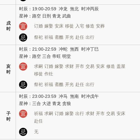
时辰：19:00-20:59 冲龙 煞北 时冲丙辰
星神：路空 日刑 青龙 武曲
戌
宜
订婚
嫁娶
安床
移徙
入宅
修造
安葬
时
忌
祭祀
祈福
斋醮
开光
赴任
出行
时辰：21:00-22:59 冲蛇 煞西 时冲丁巳
星神：路空 三合 帝旺 明堂
宜
亥
求嗣
订婚
嫁娶
求财
开市
交易
安床
修造
盖屋
时
移徙
作灶
忌
祭祀
祈福
斋醮
开光
赴任
出行
时辰：23:00-23:59 冲马 煞南 时冲戊午
星神：三合 大进 青龙 贪狼
宜
子
祈福
求嗣
订婚
嫁娶
出行
求财
开市
交易
安床
时
赴任
忌
无