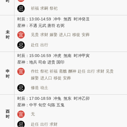
时
忌
祈福
求嗣
祭祀
时辰：13:00-14:59 冲牛 煞西 时冲癸丑
星神：不遇 元武 唐符 右弼
未
宜
见贵
求财
嫁娶
进人口
移徙
安葬
时
忌
赴任
出行
时辰：15:00-16:59 冲虎 煞南 时冲甲寅
星神：地兵 司命 进贵 国印
宜
申
作灶
祭祀
祈福
斋醮
酬神
赴任
出行
求财
见贵
时
嫁娶
进人口
移徙
安葬
忌
修造
动土
时辰：17:00-18:59 冲兔 煞东 时冲乙卯
星神：中平 旬空 勾陈 五鬼
酉
宜
无
时
忌
赴任
出行
求财