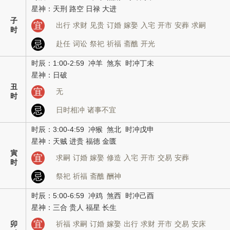
星神：天刑 路空 日禄 大进
子
宜
出行
求财
见贵
订婚
嫁娶
入宅
开市
安葬
求嗣
时
忌
赴任
词讼
祭祀
祈福
斋醮
开光
时辰：1:00-2:59 冲羊 煞东 时冲丁未
星神：日破
丑
宜
无
时
忌
日时相冲
诸事不宜
时辰：3:00-4:59 冲猴 煞北 时冲戊申
星神：天贼 进贵 福德 金匮
寅
宜
求嗣
订婚
嫁娶
修造
入宅
开市
交易
安葬
时
忌
祭祀
祈福
斋醮
酬神
时辰：5:00-6:59 冲鸡 煞西 时冲己酉
星神：三合 贵人 福星 长生
宜
卯
祈福
求嗣
订婚
嫁娶
出行
求财
开市
交易
安床