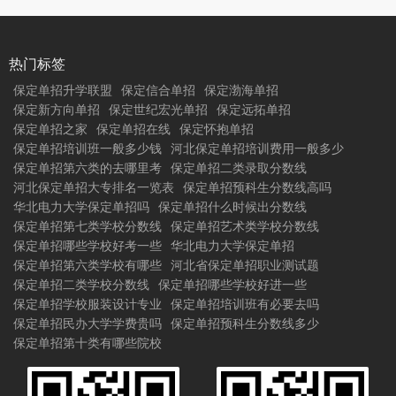
热门标签
保定单招升学联盟
保定信合单招
保定渤海单招
保定新方向单招
保定世纪宏光单招
保定远拓单招
保定单招之家
保定单招在线
保定怀抱单招
保定单招培训班一般多少钱
河北保定单招培训费用一般多少
保定单招第六类的去哪里考
保定单招二类录取分数线
河北保定单招大专排名一览表
保定单招预科生分数线高吗
华北电力大学保定单招吗
保定单招什么时候出分数线
保定单招第七类学校分数线
保定单招艺术类学校分数线
保定单招哪些学校好考一些
华北电力大学保定单招
保定单招第六类学校有哪些
河北省保定单招职业测试题
保定单招二类学校分数线
保定单招哪些学校好进一些
保定单招学校服装设计专业
保定单招培训班有必要去吗
保定单招民办大学学费贵吗
保定单招预科生分数线多少
保定单招第十类有哪些院校