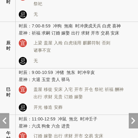
时
祭祀
忌
无
时辰：7:00-8:59 冲狗 煞南 时冲庚戍天兵 白虎 喜神
星神：祈福 求嗣 订婚 嫁娶 出行 求财 开市 交易 安床
宜
辰
上梁
盖屋
入殓
白虎须用
麒麟符制
否则
时
诸事不宜
忌
无
时辰：9:00-10:59 冲猪 煞东 时冲辛亥
星神：大退 玉堂 贵人 驿马
宜
巳
盖屋
移徙
安床
入宅
开市
开仓
祭祀
祈福
酬神
时
出行
求财
见贵
订婚
嫁娶
忌
开光
修造
安葬
时辰：11:00-12:59 冲鼠 煞北 时冲壬子
星神：六戊 狗食 六合 进贵
午
宜
订婚
嫁娶
出行
求财
开市
交易
安床