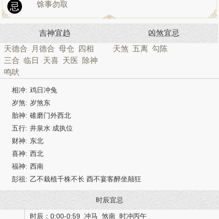
馀事勿取
忌
吉神宜趋
凶煞宜忌
天德合
月德合
母仓
四相
天煞
五离
勾陈
三合
临日
天喜
天医
除神
鸣吠
相冲:
鸡日冲兔
岁煞:
岁煞东
胎神:
碓磨门外西北
五行:
井泉水 成执位
财神:
东北
喜神:
西北
福神:
西南
彭祖:
乙不栽植千株不长 酉不宴客醉坐颠狂
时辰宜忌
时辰：0:00-0:59 冲马 煞南 时冲丙午