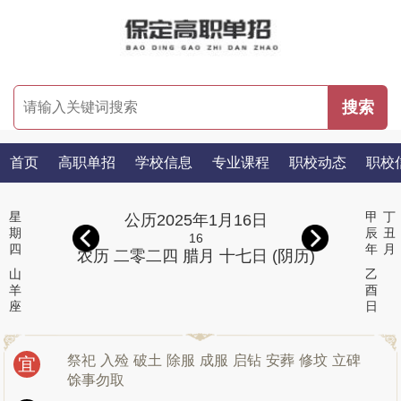
首页
高职单招
学校信息
专业课程
职校动态
职校
星
甲
丁
公历2025年1月16日
期
辰
丑
16
四
年
月
农历 二零二四 腊月 十七日 (阴历)
山
乙
羊
酉
座
日
祭祀
入殓
破土
除服
成服
启钻
安葬
修坟
立碑
宜
馀事勿取