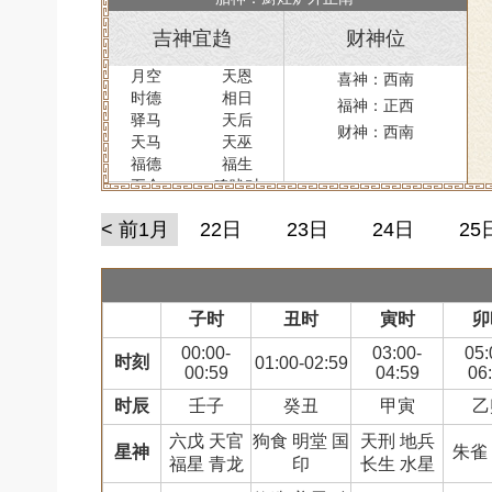
吉神宜趋
财神位
月空
天恩
喜神：西南
时德
相日
福神：正西
驿马
天后
财神：西南
天马
天巫
福德
福生
五合
鸣吠对
< 前1月
22日
23日
24日
25
子时
丑时
寅时
卯
00:00-
03:00-
05:
时刻
01:00-02:59
00:59
04:59
06
时辰
壬子
癸丑
甲寅
乙
六戊 天官
狗食 明堂 国
天刑 地兵
星神
朱雀
福星 青龙
印
长生 水星