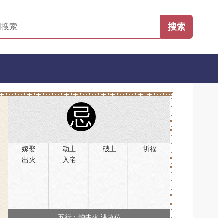
忌
嫁娶
动土
破土
祈福
出火
入宅
五行：炉中火 满执位