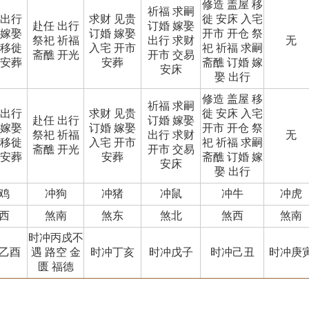
修造 盖屋 移
祈福 求嗣
 出行
求财 见贵
徙 安床 入宅
赴任 出行
订婚 嫁娶
 嫁娶
订婚 嫁娶
开市 开仓 祭
祭祀 祈福
出行 求财
无
 移徙
入宅 开市
祀 祈福 求嗣
斋醮 开光
开市 交易
 安葬
安葬
斋醮 订婚 嫁
安床
娶 出行
修造 盖屋 移
祈福 求嗣
 出行
求财 见贵
徙 安床 入宅
赴任 出行
订婚 嫁娶
 嫁娶
订婚 嫁娶
开市 开仓 祭
祭祀 祈福
出行 求财
无
 移徙
入宅 开市
祀 祈福 求嗣
斋醮 开光
开市 交易
 安葬
安葬
斋醮 订婚 嫁
安床
娶 出行
鸡
冲狗
冲猪
冲鼠
冲牛
冲虎
西
煞南
煞东
煞北
煞西
煞南
时冲丙戍不
乙酉
遇 路空 金
时冲丁亥
时冲戊子
时冲己丑
时冲庚
匮 福德