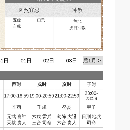
凶煞宜忌
冲煞
五虚
归忌
煞北
白虎
虎日冲猴
31日
01日
02日
03日
后1月 >
酉时
戌时
亥时
子时
23:00-
17:00-18:59
19:00-20:59
21:00-22:59
23:59
辛酉
壬戌
癸亥
甲子
元武 喜神
六戊 雷兵
勾陈 大退
日刑 地兵
天赦 贵人
三合 司命
六合 贵人
司命