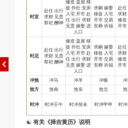
修造 盖屋 移
徙 作灶 安床
求嗣 嫁娶
赴任
赴任 出行
入宅 开市 赴
移徙 入宅
求财
时宜
求财 见贵
任 出行 求财
开市 交易
修造
祭祀 酬神
见贵 嫁娶 进
安葬 祈福
开市
人口
修造 盖屋 移
徙 作灶 安床
求嗣 嫁娶
赴任
赴任 出行
入宅 开市 赴
移徙 入宅
求财
时忌
求财 见贵
任 出行 求财
开市 交易
修造
祭祀 酬神
见贵 嫁娶 进
安葬 祈福
开市
人口
冲煞
冲马
冲羊
冲猴
冲
煞方
煞南
煞东
煞北
煞
时冲
时冲壬午
时冲癸未
时冲甲申
时冲
☯
有关《择吉黄历》说明