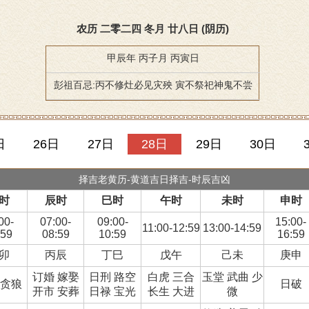
农历 二零二四 冬月 廿八日 (阴历)
甲辰年 丙子月 丙寅日
彭祖百忌:丙不修灶必见灾殃 寅不祭祀神鬼不尝
日
26日
27日
28日
29日
30日
择吉老黄历-黄道吉日择吉-时辰吉凶
时
辰时
巳时
午时
未时
申时
00-
07:00-
09:00-
15:00-
11:00-12:59
13:00-14:59
:59
08:59
10:59
16:59
卯
丙辰
丁巳
戊午
己未
庚申
订婚 嫁娶
日刑 路空
白虎 三合
玉堂 武曲 少
 贪狼
日破
开市 安葬
日禄 宝光
长生 大进
微