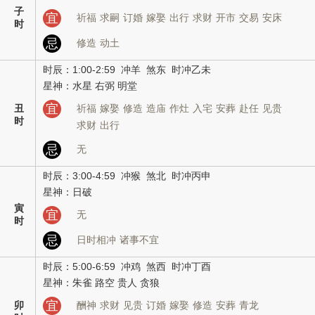
子
宜
祈福
求嗣
订婚
嫁娶
出行
求财
开市
交易
安床
时
忌
修造
动土
时辰：1:00-2:59 冲羊 煞东 时冲乙未
星神：水星 右弼 明堂
宜
丑
祈福
嫁娶
修造
造庙
作灶
入宅
安葬
赴任
见贵
时
求财
出行
忌
无
时辰：3:00-4:59 冲猴 煞北 时冲丙申
星神：日破
寅
宜
无
时
忌
日时相冲
诸事不宜
时辰：5:00-6:59 冲鸡 煞西 时冲丁酉
星神：朱雀 路空 贵人 贪狼
宜
卯
酬神
求财
见贵
订婚
嫁娶
修造
安葬
青龙