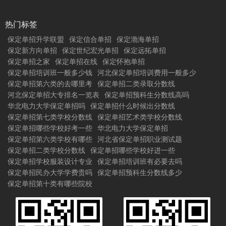
热门标签
保定单招升学联盟
保定信合单招
保定渤海单招
保定新方向单招
保定世纪宏光单招
保定远拓单招
保定单招之家
保定单招在线
保定怀抱单招
保定单招培训班一般多少钱
河北保定单招培训费用一般多少
保定单招第六类的去哪里考
保定单招二类录取分数线
河北保定单招大专排名一览表
保定单招预科生分数线高吗
华北电力大学保定单招吗
保定单招什么时候出分数线
保定单招第七类学校分数线
保定单招艺术类学校分数线
保定单招哪些学校好考一些
华北电力大学保定单招
保定单招第六类学校有哪些
河北省保定单招职业测试题
保定单招二类学校分数线
保定单招哪些学校好进一些
保定单招学校服装设计专业
保定单招培训班有必要去吗
保定单招民办大学学费贵吗
保定单招预科生分数线多少
保定单招第十类有哪些院校