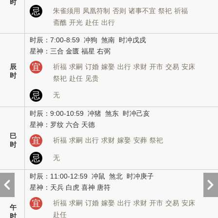
时
忌
朱雀须用
凤凰符制
否则
诸事不宜
祭祀
祈福
斋醮
开光
赴任
出行
时辰：7:00-8:59 冲狗 煞南 时冲戊戍
星神：三合 金匮 福星 右弼
宜
辰
祈福
求嗣
订婚
嫁娶
出行
求财
开市
交易
安床
时
祭祀
赴任
见贵
忌
无
时辰：9:00-10:59 冲猪 煞东 时冲己亥
星神：罗纹 六合 天德
巳
宜
祈福
求嗣
出行
求财
嫁娶
安葬
祭祀
时
忌
无
时辰：11:00-12:59 冲鼠 煞北 时冲庚子
星神：天兵 白虎 喜神 唐符
宜
祈福
求嗣
订婚
嫁娶
出行
求财
开市
交易
安床
午
赴任
时