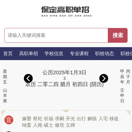
首页
高职单招
学校信息
专业课程
职校动态
职校
星
甲
丙
公历2025年1月3日
期
辰
子
3
五
年
月
农历 二零二四 腊月 初四日 (阴历)
山
壬
羊
申
座
日
嫁娶
祭祀
祈福
求嗣
开光
出行
解除
入宅
移徙
宜
纳畜
入殓
破土
修坟
立碑