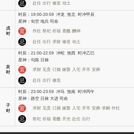
忌
赴任
出行
修造
动土
时辰：19:00-20:59 冲龙 煞北 时冲甲辰
星神：旬空 地兵 司命
戌
宜
作灶
祭祀
祈福
斋醮
酬神
时
忌
赴任
出行
求财
修造
动土
时辰：21:00-22:59 冲蛇 煞西 时冲乙巳
星神：勾陈 日禄
亥
宜
求财
见贵
订婚
嫁娶
入宅
开市
安葬
时
忌
赴任
出行
修造
时辰：23:00-23:59 冲马 煞南 时冲丙午
星神：路空 日禄 大进 司命
子
宜
求财
见贵
订婚
嫁娶
入宅
开市
安葬
求嗣
作灶
时
忌
祭祀
祈福
斋醮
开光
赴任
出行