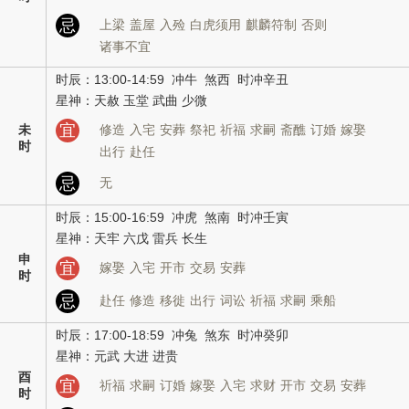
忌
上梁
盖屋
入殓
白虎须用
麒麟符制
否则
诸事不宜
时辰：13:00-14:59 冲牛 煞西 时冲辛丑
星神：天赦 玉堂 武曲 少微
宜
未
修造
入宅
安葬
祭祀
祈福
求嗣
斋醮
订婚
嫁娶
时
出行
赴任
忌
无
时辰：15:00-16:59 冲虎 煞南 时冲壬寅
星神：天牢 六戊 雷兵 长生
申
宜
嫁娶
入宅
开市
交易
安葬
时
忌
赴任
修造
移徙
出行
词讼
祈福
求嗣
乘船
时辰：17:00-18:59 冲兔 煞东 时冲癸卯
星神：元武 大进 进贵
酉
宜
祈福
求嗣
订婚
嫁娶
入宅
求财
开市
交易
安葬
时