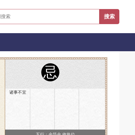
忌
诸事不宜
五行：金箔金 收执位