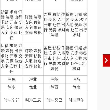
祈福 求嗣 订
盖屋 移徙 作
祈福 订婚 嫁
婚 嫁娶 出行
订婚 嫁娶
灶 安床 入宅
娶 安床 移徙
求财 开市 交
安床 移徙
开市 赴任 出
入宅 安葬 求
易 安床 修造
入宅 修造
行 见贵 求财
嗣 赴任 出行
入宅 安葬 赴
安葬 祭祀
嫁娶
求财
任
祈福 求嗣 订
盖屋 移徙 作
祈福 订婚 嫁
婚 嫁娶 出行
订婚 嫁娶
灶 安床 入宅
娶 安床 移徙
求财 开市 交
安床 移徙
开市 赴任 出
入宅 安葬 求
易 安床 修造
入宅 修造
行 见贵 求财
嗣 赴任 出行
入宅 安葬 赴
安葬 祭祀
嫁娶
求财
任
冲兔
冲龙
冲蛇
冲马
煞东
煞北
煞西
煞南
时冲辛卯
时冲壬辰
时冲癸巳
时冲甲午