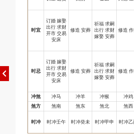
订婚 嫁娶
祈福 求嗣
出行 求财
时宜
修造 安葬
出行 求财
修造 
开市 交易
嫁娶 安葬
安床
订婚 嫁娶
祈福 求嗣
出行 求财
时忌
修造 安葬
出行 求财
修造 
开市 交易
嫁娶 安葬
安床
冲煞
冲马
冲羊
冲猴
冲鸡
煞方
煞南
煞东
煞北
煞西
时冲
时冲壬午
时冲癸未
时冲甲申
时冲乙