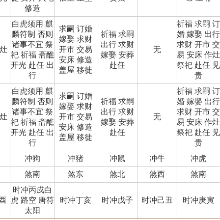
修造
白虎须用 麒
祈福 求嗣 订
求嗣 订婚
麟符制 否则
祈福 求嗣
婚 嫁娶 出行
嫁娶 求财
诸事不宜 祭
出行 求财
求财 开市 交
作灶
开市 交易
无
祀 祈福 斋醮
嫁娶 安葬
易 安床 作灶
安床 修造
开光 赴任 出
赴任
祭祀 赴任 见
盖屋 移徙
行
贵
白虎须用 麒
祈福 求嗣 订
求嗣 订婚
麟符制 否则
祈福 求嗣
婚 嫁娶 出行
嫁娶 求财
诸事不宜 祭
出行 求财
求财 开市 交
作灶
开市 交易
无
祀 祈福 斋醮
嫁娶 安葬
易 安床 作灶
安床 修造
开光 赴任 出
赴任
祭祀 赴任 见
盖屋 移徙
行
贵
冲狗
冲猪
冲鼠
冲牛
冲虎
煞南
煞东
煞北
煞西
煞南
时冲丙戍白
酉
虎 路空 唐符
时冲丁亥
时冲戊子
时冲己丑
时冲庚寅
太阳