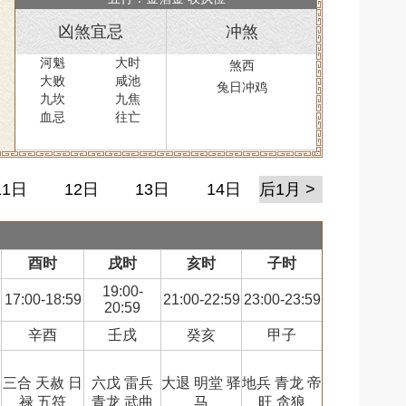
凶煞宜忌
冲煞
河魁
大时
煞西
大败
咸池
兔日冲鸡
九坎
九焦
血忌
往亡
11日
12日
13日
14日
后1月 >
酉时
戌时
亥时
子时
19:00-
17:00-18:59
21:00-22:59
23:00-23:59
20:59
辛酉
壬戌
癸亥
甲子
三合 天赦 日
六戊 雷兵
大退 明堂 驿
地兵 青龙 帝
禄 五符
青龙 武曲
马
旺 贪狼