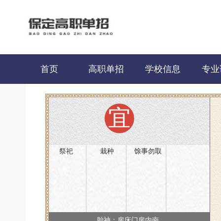
首页
高职单招
学校信息
专业
宜
祭祀
栽种
馀事勿取
胎神：房床门房内南