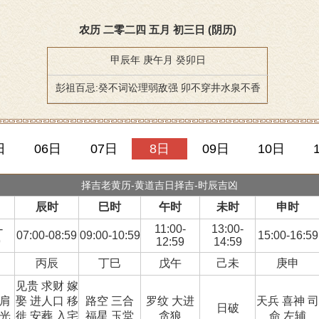
农历 二零二四 五月 初三日 (阴历)
甲辰年 庚午月 癸卯日
彭祖百忌:癸不词讼理弱敌强 卯不穿井水泉不香
日
06日
07日
8日
09日
10日
择吉老黄历-黄道吉日择吉-时辰吉凶
辰时
巳时
午时
未时
申时
-
11:00-
13:00-
07:00-08:59
09:00-10:59
15:00-16:59
9
12:59
14:59
丙辰
丁巳
戊午
己未
庚申
见贵 求财 嫁
比肩
娶 进人口 移
路空 三合
罗纹 大进
天兵 喜神 司
日破
宝光
徙 安葬 入宅
福星 玉堂
贪狼
命 左辅