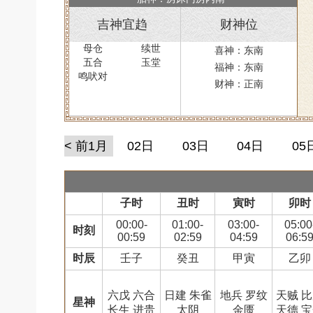
吉神宜趋
财神位
母仓
续世
喜神：东南
五合
玉堂
福神：东南
鸣吠对
财神：正南
< 前1月
02日
03日
04日
05
子时
丑时
寅时
卯时
00:00-
01:00-
03:00-
05:00
时刻
00:59
02:59
04:59
06:5
时辰
壬子
癸丑
甲寅
乙卯
六戊 六合
日建 朱雀
地兵 罗纹
天贼 
星神
长生 进贵
太阴
金匮
天德 