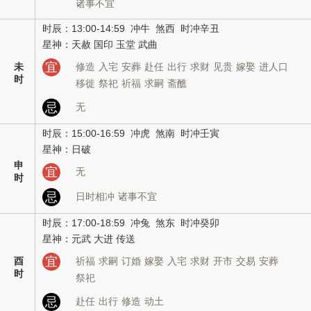
诸事不宜
时辰：13:00-14:59 冲牛 煞西 时冲辛丑
星神：天赦 国印 玉堂 武曲
宜
未
修造
入宅
安葬
赴任
出行
求财
见贵
嫁娶
进人口
时
移徙
祭祀
祈福
求嗣
斋醮
忌
无
时辰：15:00-16:59 冲虎 煞南 时冲壬寅
星神：日破
申
宜
无
时
忌
日时相冲
诸事不宜
时辰：17:00-18:59 冲兔 煞东 时冲癸卯
星神：元武 大进 传送
宜
酉
祈福
求嗣
订婚
嫁娶
入宅
求财
开市
交易
安葬
时
祭祀
忌
赴任
出行
修造
动土