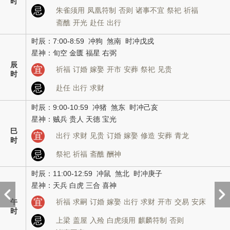
时
忌
朱雀须用
凤凰符制
否则
诸事不宜
祭祀
祈福
斋醮
开光
赴任
出行
时辰：7:00-8:59 冲狗 煞南 时冲戊戍
星神：旬空 金匮 福星 右弼
辰
宜
祈福
订婚
嫁娶
开市
安葬
祭祀
见贵
时
忌
赴任
出行
求财
时辰：9:00-10:59 冲猪 煞东 时冲己亥
星神：贼兵 贵人 天德 宝光
巳
宜
出行
求财
见贵
订婚
嫁娶
修造
安葬
青龙
时
忌
祭祀
祈福
斋醮
酬神
时辰：11:00-12:59 冲鼠 煞北 时冲庚子
星神：天兵 白虎 三合 喜神
宜
午
祈福
求嗣
订婚
嫁娶
出行
求财
开市
交易
安床
时
忌
上梁
盖屋
入殓
白虎须用
麒麟符制
否则