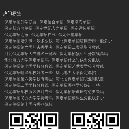
热门标签
保定单招升学联盟
保定信合单招
保定渤海单招
保定新方向单招
保定世纪宏光单招
保定远拓单招
保定单招之家
保定单招在线
保定怀抱单招
保定单招培训班一般多少钱
河北保定单招培训费用一般多少
保定单招第六类的去哪里考
保定单招二类录取分数线
河北保定单招大专排名一览表
保定单招预科生分数线高吗
华北电力大学保定单招吗
保定单招什么时候出分数线
保定单招第七类学校分数线
保定单招艺术类学校分数线
保定单招哪些学校好考一些
华北电力大学保定单招
保定单招第六类学校有哪些
河北省保定单招职业测试题
保定单招二类学校分数线
保定单招哪些学校好进一些
保定单招学校服装设计专业
保定单招培训班有必要去吗
保定单招民办大学学费贵吗
保定单招预科生分数线多少
保定单招第十类有哪些院校