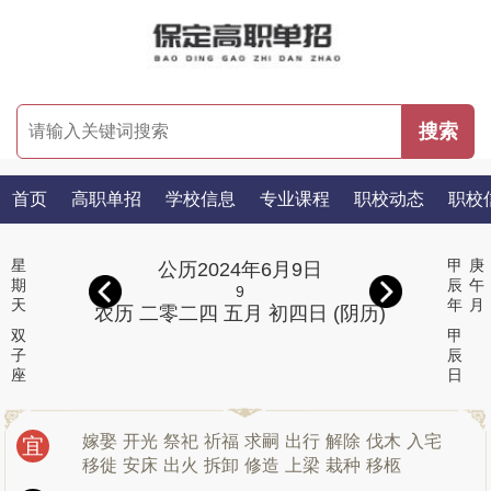
首页
高职单招
学校信息
专业课程
职校动态
职校
星
甲
庚
公历2024年6月9日
期
辰
午
9
天
年
月
农历 二零二四 五月 初四日 (阴历)
双
甲
子
辰
座
日
嫁娶
开光
祭祀
祈福
求嗣
出行
解除
伐木
入宅
宜
移徙
安床
出火
拆卸
修造
上梁
栽种
移柩