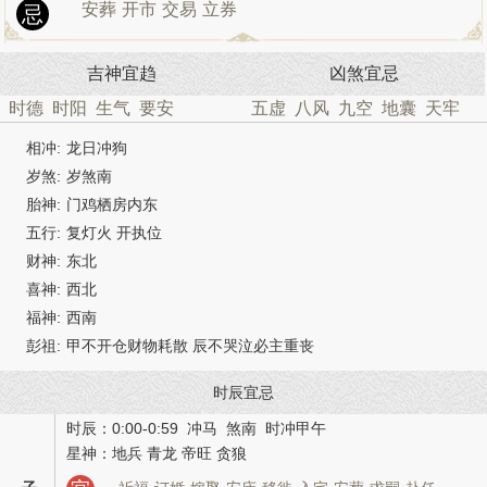
安葬
开市
交易
立券
忌
吉神宜趋
凶煞宜忌
时德
时阳
生气
要安
五虚
八风
九空
地囊
天牢
相冲:
龙日冲狗
岁煞:
岁煞南
胎神:
门鸡栖房内东
五行:
复灯火 开执位
财神:
东北
喜神:
西北
福神:
西南
彭祖:
甲不开仓财物耗散 辰不哭泣必主重丧
时辰宜忌
时辰：0:00-0:59 冲马 煞南 时冲甲午
星神：地兵 青龙 帝旺 贪狼