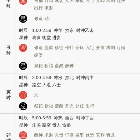
宜
子
祈福
订婚
嫁娶
安床
移徙
入宅
安葬
求嗣
赴任
时
出行
求财
忌
修造
动土
时辰：1:00-2:59 冲羊 煞东 时冲乙未
星神：狗食 明堂 进贵
宜
丑
修造
盖屋
移徙
作灶
安床
入宅
开市
求嗣
订婚
时
嫁娶
忌
祭祀
祈福
斋醮
酬神
时辰：3:00-4:59 冲猴 煞北 时冲丙申
星神：路空 大退 六壬
寅
宜
无
时
忌
祭祀
祈福
斋醮
开光
赴任
出行
时辰：5:00-6:59 冲鸡 煞西 时冲丁酉
星神：朱雀 路空 贵人 贪狼
宜
卯
酬神
求财
见贵
订婚
嫁娶
修造
安葬
青龙