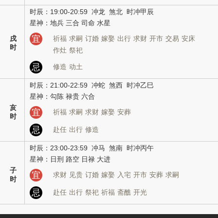
时辰：19:00-20:59 冲龙 煞北 时冲甲辰
星神：地兵 三合 司命 水星
宜
戌
祈福
求嗣
订婚
嫁娶
出行
求财
开市
交易
安床
时
作灶
祭祀
忌
修造
动土
时辰：21:00-22:59 冲蛇 煞西 时冲乙巳
星神：勾陈 禄贵 六合
亥
宜
祈福
求嗣
求财
嫁娶
安葬
时
忌
赴任
出行
修造
时辰：23:00-23:59 冲马 煞南 时冲丙午
星神：日刑 路空 日禄 大进
子
宜
求财
见贵
订婚
嫁娶
入宅
开市
安葬
求嗣
时
忌
赴任
出行
祭祀
祈福
斋醮
开光