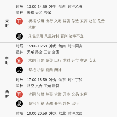
时辰：13:00-14:59 冲牛 煞西 时冲乙丑
星神：朱雀 天乙 右弼
宜
未
祈福
求嗣
出行
入宅
嫁娶
修造
安葬
赴任
见贵
时
求财
忌
朱雀须用
凤凰符制
否则
诸事不宜
时辰：15:00-16:59 冲虎 煞南 时冲丙寅
星神：天贼 路空 三合 金匮
申
宜
求嗣
订婚
嫁娶
出行
求财
开市
交易
安床
时
忌
祭祀
祈福
斋醮
酬神
时辰：17:00-18:59 冲兔 煞东 时冲丁卯
星神：路空 六合 宝光 唐符
酉
宜
求嗣
订婚
嫁娶
求财
开市
交易
安床
时
忌
祭祀
祈福
斋醮
开光
赴任
出行
时辰：19:00-20:59 冲龙 煞北 时冲戊辰