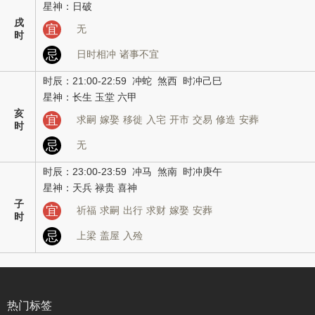
星神：日破
戌
宜
无
时
忌
日时相冲
诸事不宜
时辰：21:00-22:59 冲蛇 煞西 时冲己巳
星神：长生 玉堂 六甲
亥
宜
求嗣
嫁娶
移徙
入宅
开市
交易
修造
安葬
时
忌
无
时辰：23:00-23:59 冲马 煞南 时冲庚午
星神：天兵 禄贵 喜神
子
宜
祈福
求嗣
出行
求财
嫁娶
安葬
时
忌
上梁
盖屋
入殓
热门标签