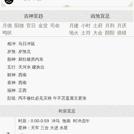
吉神宜趋
凶煞宜忌
月德
阳德
官日
金堂
司命
月建
小时
土府
月刑
月厌
鸣吠
地火
土符
大会
阴阳
俱错
相冲:
马日冲鼠
岁煞:
岁煞北
胎神:
厨灶碓房内东
五行:
天河水 建执位
财神:
西南
喜神:
西南
福神:
正西
彭祖:
丙不修灶必见灾殃 午不苫盖屋主更张
时辰宜忌
时辰：0:00-0:59 冲马 煞南 时冲戊午
星神：天牢 三合 大进 水星