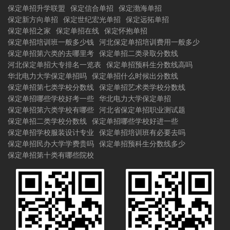
保定单招升学联盟
保定信合单招
保定渤海单招
保定新方向单招
保定世纪宏光单招
保定远拓单招
保定单招之家
保定单招在线
保定怀抱单招
保定单招培训班一般多少钱
河北保定单招培训费用一般多少
保定单招第六类的去哪里考
保定单招二类录取分数线
河北保定单招大专排名一览表
保定单招预科生分数线高吗
华北电力大学保定单招吗
保定单招什么时候出分数线
保定单招第七类学校分数线
保定单招艺术类学校分数线
保定单招哪些学校好考一些
华北电力大学保定单招
保定单招第六类学校有哪些
河北省保定单招职业测试题
保定单招二类学校分数线
保定单招哪些学校好进一些
保定单招学校服装设计专业
保定单招培训班有必要去吗
保定单招民办大学学费贵吗
保定单招预科生分数线多少
保定单招第十类有哪些院校