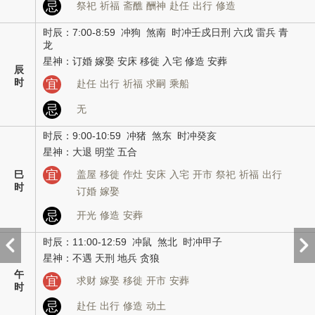
忌
祭祀
祈福
斋醮
酬神
赴任
出行
修造
时辰：7:00-8:59 冲狗 煞南 时冲壬戍日刑 六戊 雷兵 青
龙
星神：订婚 嫁娶 安床 移徙 入宅 修造 安葬
辰
时
宜
赴任
出行
祈福
求嗣
乘船
忌
无
时辰：9:00-10:59 冲猪 煞东 时冲癸亥
星神：大退 明堂 五合
宜
巳
盖屋
移徙
作灶
安床
入宅
开市
祭祀
祈福
出行
时
订婚
嫁娶
忌
开光
修造
安葬
时辰：11:00-12:59 冲鼠 煞北 时冲甲子
星神：不遇 天刑 地兵 贪狼
午
宜
求财
嫁娶
移徙
开市
安葬
时
忌
赴任
出行
修造
动土