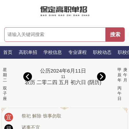
首页
高职单招
学校信息
专业课程
职校动态
职校
星
甲
庚
公历2024年6月11日
期
辰
午
11
二
年
月
农历 二零二四 五月 初六日 (阴历)
双
丙
子
午
座
日
祭祀
解除
馀事勿取
宜
诸事不宜
忌