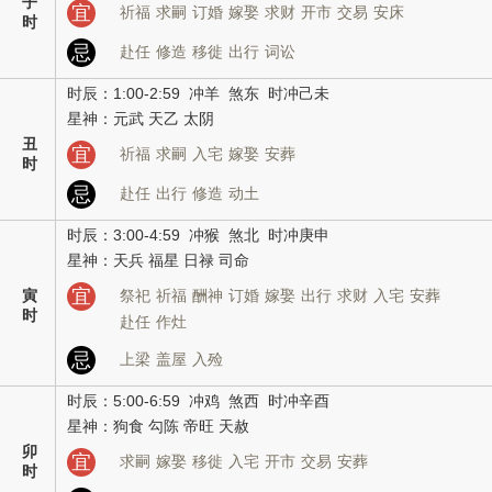
子
宜
祈福
求嗣
订婚
嫁娶
求财
开市
交易
安床
时
忌
赴任
修造
移徙
出行
词讼
时辰：1:00-2:59 冲羊 煞东 时冲己未
星神：元武 天乙 太阴
丑
宜
祈福
求嗣
入宅
嫁娶
安葬
时
忌
赴任
出行
修造
动土
时辰：3:00-4:59 冲猴 煞北 时冲庚申
星神：天兵 福星 日禄 司命
宜
寅
祭祀
祈福
酬神
订婚
嫁娶
出行
求财
入宅
安葬
时
赴任
作灶
忌
上梁
盖屋
入殓
时辰：5:00-6:59 冲鸡 煞西 时冲辛酉
星神：狗食 勾陈 帝旺 天赦
卯
宜
求嗣
嫁娶
移徙
入宅
开市
交易
安葬
时